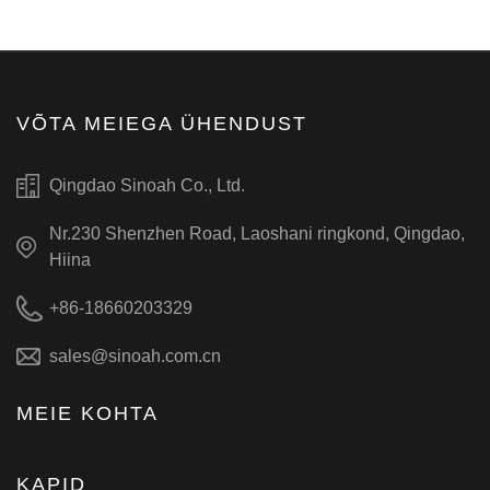
VÕTA MEIEGA ÜHENDUST
Qingdao Sinoah Co., Ltd.
Nr.230 Shenzhen Road, Laoshani ringkond, Qingdao,
Hiina
+86-18660203329
sales@sinoah.com.cn
MEIE KOHTA
KAPID