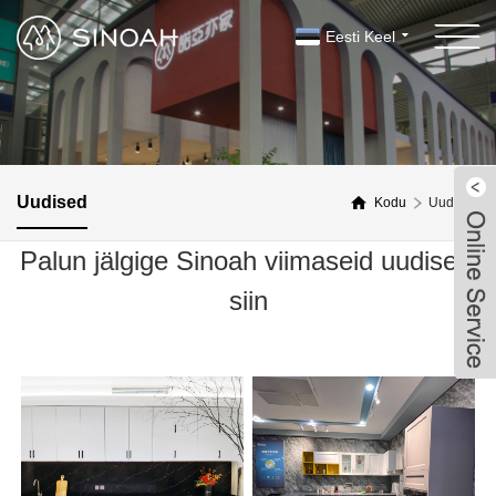
Eesti Keel
Uudised
Kodu
Uudised
Palun jälgige Sinoah viimaseid uudiseid
siin