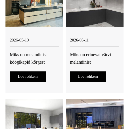
2026-05-19
2026-05-11
Miks on melamiinist
Miks on erinevat värvi
köögikapid kõrgest
melamiinist
sahverist moodsate kodude
köögikapimööbel
Loe rohkem
Loe rohkem
jaoks nutikaim
moodsate kodude esimene
hoiustamislahendus?
valik?