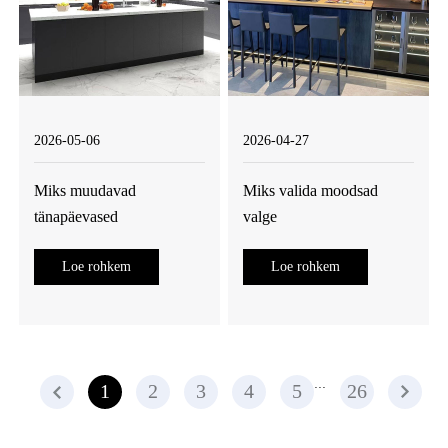
2026-05-06
2026-04-27
Miks muudavad
Miks valida moodsad
tänapäevased
valge
melamiinlakiga
melamiinviimistlusega
Loe rohkem
Loe rohkem
köögikapid kaasaegseid
köögikapid?
kodusid?
...
1
2
3
4
5
26